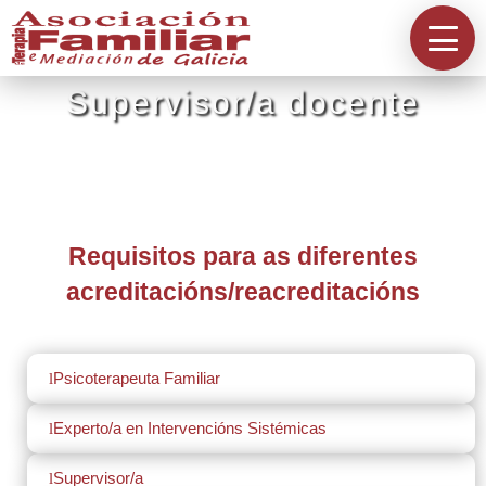
Información
A Asociación
Supervisor/a docente
Directorios
Requisitos para as diferentes
Acreditación
acreditacións/reacreditacións
Contacta
Psicoterapeuta Familiar
l
Experto/a en Intervencións Sistémicas
l
Supervisor/a
l