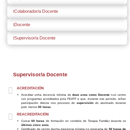
Colaborador/a Docente
l
Docente
l
Supervisor/a Docente
l
Supervisor/a Docente

ACREDITACIÓN
Acreditar unha docencia mínima de
dous anos como Docente
nun centro
con programas acreditados pola FEATF e que, durante ese periodo, teñan
participación directa nos procesos de
supervisión
do alumnado durante
polo menos
50 horas
.

REACREDITACIÓN
Cursar
60 horas
de formación en contidos de Terapia Familiar durante os
últimos cinco anos
.
Certificado do centro dunha presencia mínima no programa de
50 horas de