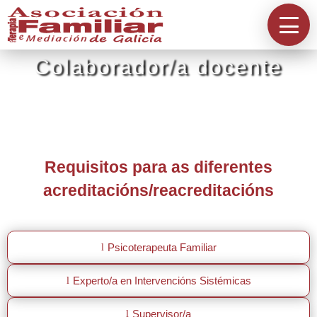
Información
A Asociación
Colaborador/a docente
Directorios
Requisitos para as diferentes
Acreditación
acreditacións/reacreditacións
Contacta
Psicoterapeuta Familiar
l
Experto/a en Intervencións Sistémicas
l
Supervisor/a
l