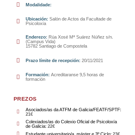
Modalidade
:
Ubicación
:
Salón de Actos da Facultade de
Psicoloxía
Enderezo
:
Rúa Xosé Mª Suárez Núñez s/n.
(Campus Vida)
15782 Santiago de Compostela
Prazo límite de recepción
:
20/11/2021
Formación
:
Acreditaranse
9,5
horas de
formación
PREZOS
Asociados/as da ATFM de Galicia/FEATF/SPTF
:
21
€
Colexiados/as do Colexio Oficial de Psicoloxía
de Galicia
:
22
€
Estudante universitario/a, máster e 3º Ciclo
:
23
€