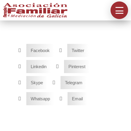
Información
A Asociación
Directorios


Facebook
Twitter


Linkedin
Pinterest
Acreditación


Skype
Telegram


Whatsapp
Email
Contacta