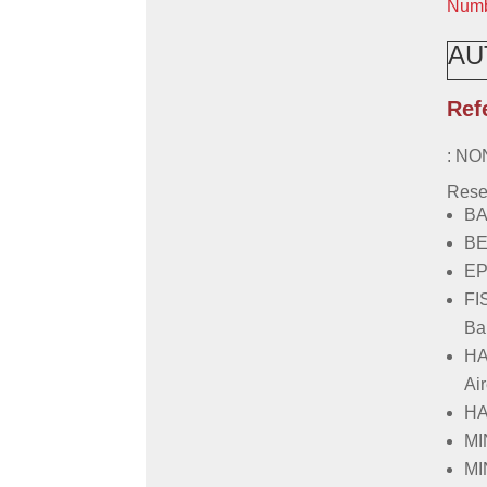
Numb
AU
Ref
:
NO
Res
BA
BE
EP
FI
Ba
HA
Air
HA
MI
MI