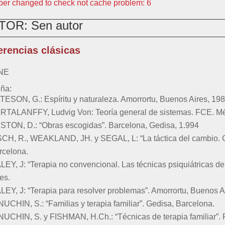
er changed to check not cache problem: 6
TOR
:
Sen autor
erencias clásicas
NE
eña
:
TESON, G.: Espíritu y naturaleza. Amorrortu, Buenos Aires, 198
RTALANFFY, Ludvig Von: Teoría general de sistemas. FCE. Mé
STON, D.: “Obras escogidas”. Barcelona, Gedisa, 1.994
SCH, R., WEAKLAND, JH. y SEGAL, L: “La táctica del cambio. Có
rcelona.
LEY, J: “Terapia no convencional. Las técnicas psiquiátricas de
es.
LEY, J: “Terapia para resolver problemas”. Amorrortu, Buenos A
NUCHIN, S.: “Familias y terapia familiar”. Gedisa, Barcelona.
NUCHIN, S. y FISHMAN, H.Ch.: “Técnicas de terapia familiar”. 