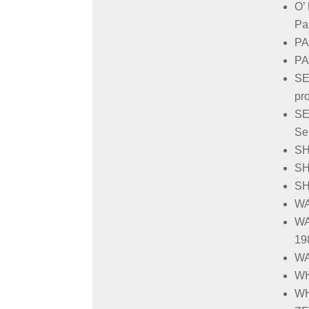
O’
Pa
PA
PA
SE
pr
SE
Se
SH
SH
SH
WA
WA
19
WA
WH
WH