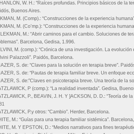
 HANLON, W. H.: “Raíces profundas. Principios básicos de la ter
idós, Buenos Aires.
KMAN, M. (Comp).: “Construcciones de la experiencia humana” (
KMAN, M. (Co’mp.): “Construcciones de la experiencia humana” (
LEKMAN, M.: “Abrir caminos para el cambio. Soluciones de ter
oblemas”. Barcelona, Gedisa, 1.996.
LVINI, M. (comp.): “Crónica de una investigación. La evolución d
lvini Palazzoli”. Paidós, Barcelona.
AZER, S. de: “Claves para la solución en terapia breve”. Paidó
AZER, S. de: “Pautas de terapia familiar breve. Un enfoque eco
AZER, S. de:”Claves en psicoterapia breve. Una teoría de la so
TZLAWICK, P (comp.): “La realidad inventada”. Gedisa, Buenos
TZLAWICK, P., BEAVIN, J. H. Y ]ACKSON, D. D.: “Teoría de la
81
TZLAWICK, P.y otros: “Cambio”. Herder, Barcelona.
ITE, M.: “Guías para una terapia familiar sistémica”. Barcelona
ITE, M. Y EPSTON, D.: “Medios narrativos para fines terapéutic