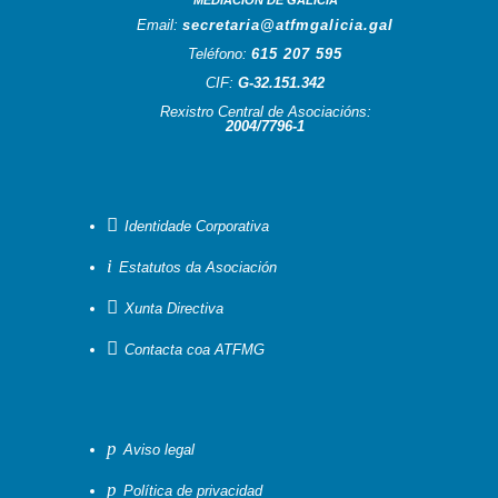
MEDIACIÓN DE GALICIA
Email:
secretaria@atfmgalicia.gal
Teléfono:
615 207 595
CIF:
G-32.151.342
Rexistro Central de Asociacións:
2004/7796-1

Identidade Corporativa
i
Estatutos da Asociación

Xunta Directiva

Contacta coa ATFMG
p
Aviso legal
p
Política de privacidad