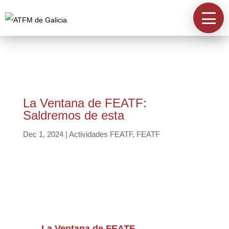
Información
A Asociación
Directorios
La Ventana de FEATF:
Saldremos de esta
Acreditación
Dec 1, 2024
|
Actividades FEATF
,
FEATF
Contacta
La Ventana de FEATF