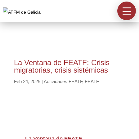
Información
A Asociación
Directorios
La Ventana de FEATF: Crisis
migratorias, crisis sistémicas
Acreditación
Feb 24, 2025
|
Actividades FEATF
,
FEATF
Contacta
La Ventana de FEATF