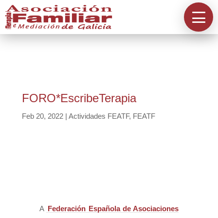
Información
A Asociación
Directorios
FORO*EscribeTerapia
Feb 20, 2022
|
Actividades FEATF
,
FEATF
Acreditación
Contacta
A
Federación Española de Asociaciones