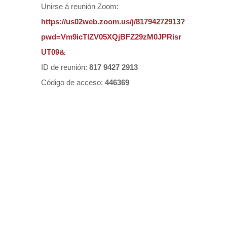
Unirse á reunión Zoom:
https://us02web.zoom.us/j/81794272913?
pwd=Vm9icTlZV05XQjBFZ29zM0JPRisr
UT09
ID de reunión:
817 9427 2913
Código de acceso:
446369